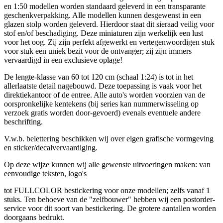
en 1:50 modellen worden standaard geleverd in een transparante
geschenkverpakking. Alle modellen kunnen desgewenst in een
glazen stolp worden geleverd. Hierdoor staat dit sieraad veilig voor
stof en/of beschadiging. Deze miniaturen zijn werkelijk een lust
voor het oog. Zij zijn perfekt afgewerkt en vertegenwoordigen stuk
voor stuk een uniek bezit voor de ontvanger; zij zijn immers
vervaardigd in een exclusieve oplage!
De lengte-klasse van 60 tot 120 cm (schaal 1:24) is tot in het
allerlaatste detail nagebouwd. Deze toepassing is vaak voor het
direktiekantoor of de entree. Alle auto's worden voorzien van de
oorspronkelijke kentekens (bij series kan nummerwisseling op
verzoek gratis worden door-gevoerd) evenals eventuele andere
beschrifting.
V.w.b. belettering beschikken wij over eigen grafische vormgeving
en sticker/decalvervaardiging.
Op deze wijze kunnen wij alle gewenste uitvoeringen maken: van
eenvoudige teksten, logo's
tot FULLCOLOR bestickering voor onze modellen; zelfs vanaf 1
stuks. Ten behoeve van de "zelfbouwer" hebben wij een postorder-
service voor dit soort van bestickering. De grotere aantallen worden
doorgaans bedrukt.